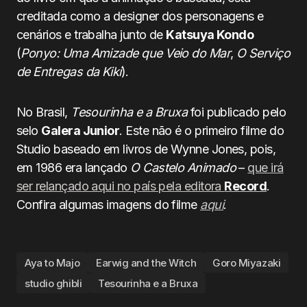
creditada como a designer dos personagens e
cenários e trabalha junto de
Katsuya Kondo
(
Ponyo: Uma Amizade que Veio do Mar
,
O Serviço
de Entregas da Kiki
).
No Brasil,
Tesourinha e a Bruxa
foi publicado pelo
selo
Galera Junior
. Este não é o primeiro filme do
Studio baseado em livros de Wynne Jones, pois,
em 1986 era lançado
O Castelo Animado
–
que irá
ser relançado aqui no país pela editora
Record
.
Confira algumas imagens do filme
aqui
.
Aya to Majo
Earwig and the Witch
Goro Miyazaki
studio ghibli
Tesourinha e a Bruxa