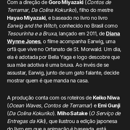
Com a direção de
Goro Miyazaki
(
Contos de
Terramar
,
Da Colina Kokuriko
), filho do mestre
Hayao Miyazaki
, e baseado no livro no livro
Earwig and the Witch
, conhecido no Brasil como
Tesourinha e a Bruxa
, lançado em 2011, de
Diana
Wynne Jones
, o filme acompanha Earwig, uma
orfã que vive no Orfanato de St. Morwald. Um dia,
ela é adotada por Bella Yaga e logo descobre que
sua mãe adotiva é uma bruxa. Ao invés de se
assustar, Earwig, junto de um gato falante, decide
mostrar quem é que manda na casa.
A produção conta com os roteiros de
Keiko Niwa
(
Ocean Waves
,
Contos de Terramar
) e
Emi Gunji
(
Da Colina Kokuriko
).
Miho Satake
(
O Serviço de
Entregas da Kiki
), que ilustrou a edição japonesa
do livro em que a animação é baseada, está