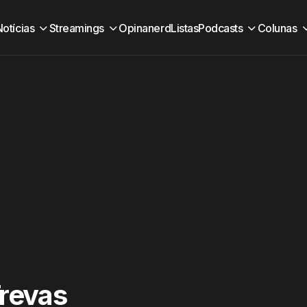
Notícias
Streamings
Opinanerd
Listas
Podcasts
Colunas
Trevas