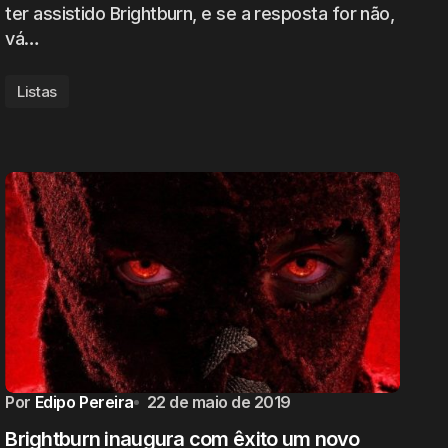
ter assistido Brightburn, e se a resposta for não,
vá…
Listas
Por
Edipo Pereira
22 de maio de 2019
Brightburn inaugura com êxito um novo