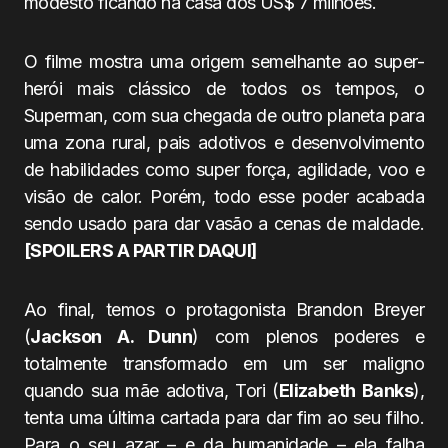
modesto ficando na casa dos US$ 7 milhões.
O filme mostra uma origem semelhante ao super-
herói mais clássico de todos os tempos, o
Superman, com sua chegada de outro planeta para
uma zona rural, pais adotivos e desenvolvimento
de habilidades como super força, agilidade, voo e
visão de calor. Porém, todo esse poder acabada
sendo usado para dar vasão a cenas de maldade.
[SPOILERS A PARTIR DAQUI]
Ao final, temos o protagonista Brandon Breyer
(
Jackson A. Dunn
) com plenos poderes e
totalmente transformado em um ser maligno
quando sua mãe adotiva, Tori (
Elizabeth Banks
),
tenta uma última cartada para dar fim ao seu filho.
Para o seu azar – e da humanidade – ela falha