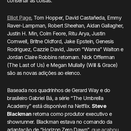
consertar as coisas.
Elliot Page
, Tom Hopper, David Castañeda, Emmy
Raver-Lampman, Robert Sheehan, Aidan Gallagher,
Justin H. Min, Colm Feore, Ritu Arya, Justin
Cornwell, Britne Oldford, Jake Epstein, Genesis
Rodriguez, Cazzie David, Javon “Wanna” Walton e
Jordan Claire Robbins retornam. Nick Offerman
(The Last of Us) e Megan Mullally (Will & Grace)
são as novas adições ao elenco.
Baseada nos quadrinhos de Gerard Way e do
brasileiro Gabriel Bá, a série “The Umbrella
Academy” está disponível na Netflix.
Steve
Blackman
retorna como produtor executivo e
showrunner. Blackman estava no comando da
adaptação de “Horizon Zero Dawn”,
que acabou