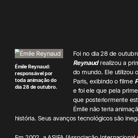
Foi no dia 28 de outub
Reynaud
realizou a pr
Émile Reynaud:
do mundo. Ele utilizou
responsável por
toda animação do
Paris, exibindo o filme
P
dia 28 de outubro.
e foi ele que pela prim
que posteriormente est
Émile não teria animaç
história. Seus avanços tecnológicos são ineg
Em 2002, a ASIFA (Associação Internacional