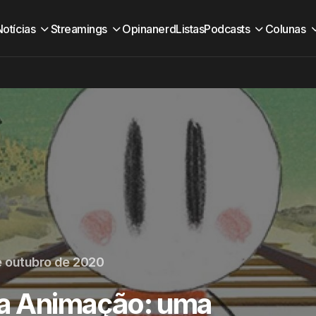
Notícias
Streamings
Opinanerd
Listas
Podcasts
Colunas
e outubro de 2020
 da Animação: uma