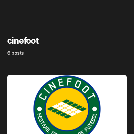
cinefoot
6 posts