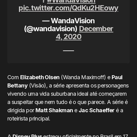
pic.twitter.com/QdKu2HEowy
— WandaVision
(@wandavision)
December
4, 2020
Com
Elizabeth Olsen
(Wanda Maximoff) e
Paul
Bettany
(Visão), a série apresenta os personagens
vivendo uma vida suburbana ideal até começarem
a suspeitar que nem tudo é o que parece. A série é
dirigida por
Matt Shakman
e
Jac Schaeffer
é a
roteirista principal.
A
Disney Plus
estreou oficialmente no Brasil em 17