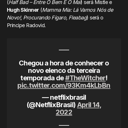
(
Half Bad – Entre O Bem E O Mal
) será Mistle e
Hugh Skinner
(
Mamma Mia: Lá Vamos Nós de
Novo!, Procurando Fígaro, Fleabag
) será o
Principe Radovid.
Chegou a hora de conhecer o
novo elenco da terceira
temporada de
#TheWitcher
!
pic.twitter.com/93Km4kLbBn
— netflixbrasil
(@NetflixBrasil)
April 14,
2022