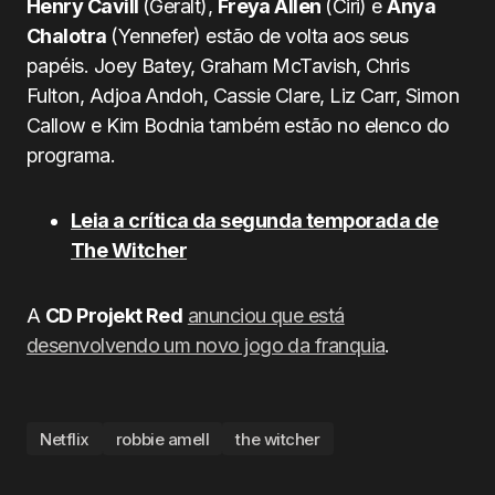
Henry Cavill
(Geralt),
Freya Allen
(Ciri) e
Anya
Chalotra
(Yennefer) estão de volta aos seus
papéis. Joey Batey, Graham McTavish, Chris
Fulton, Adjoa Andoh, Cassie Clare, Liz Carr, Simon
Callow e Kim Bodnia também estão no elenco do
programa.
Leia a crítica da segunda temporada de
The Witcher
A
CD Projekt Red
anunciou que está
desenvolvendo um novo jogo da franquia
.
Netflix
robbie amell
the witcher