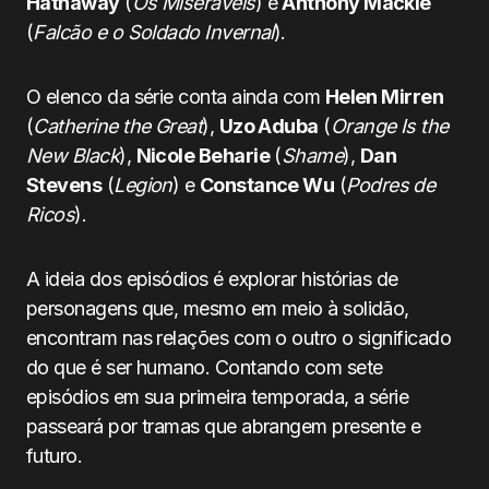
Hathaway
(
Os Miseráveis
) e
Anthony Mackie
(
Falcão e o Soldado Invernal
).
O elenco da série conta ainda com
Helen Mirren
(
Catherine the Great
),
Uzo Aduba
(
Orange Is the
New Black
),
Nicole Beharie
(
Shame
),
Dan
Stevens
(
Legion
) e
Constance Wu
(
Podres de
Ricos
).
A ideia dos episódios é explorar histórias de
personagens que, mesmo em meio à solidão,
encontram nas relações com o outro o significado
do que é ser humano. Contando com sete
episódios em sua primeira temporada, a série
passeará por tramas que abrangem presente e
futuro.