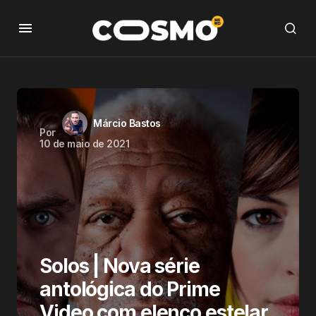
Márcio Bastos
Por
10 de maio de 2021
Solos | Nova série
antológica do Prime
Video com elenco estelar