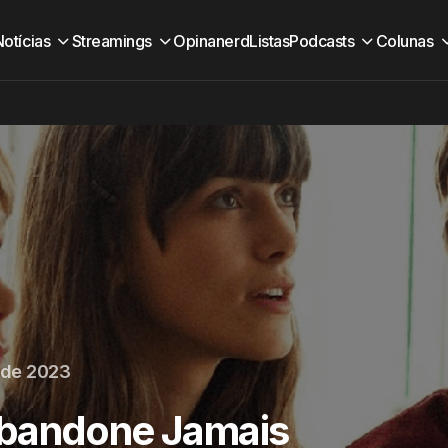
Notícias
Streamings
Opinanerd
Listas
Podcasts
Colunas
 de 2023
Abandone Jamais