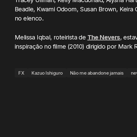
Tracey Ullman, Kelly Macdonald, Aiysha Har
Beadle, Kwami Odoom, Susan Brown, Keira 
no elenco.
Melissa Iqbal, roteirista de
The Nevers
, esta
inspiração no filme (2010) dirigido por Mar
FX
Kazuo Ishiguro
Não me abandone jamais
ne