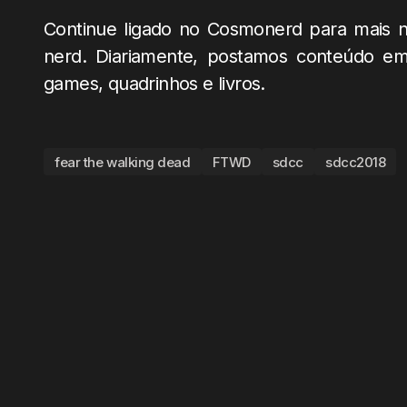
Continue ligado no Cosmonerd para mais no
nerd. Diariamente, postamos conteúdo em v
games, quadrinhos e livros.
fear the walking dead
FTWD
sdcc
sdcc2018