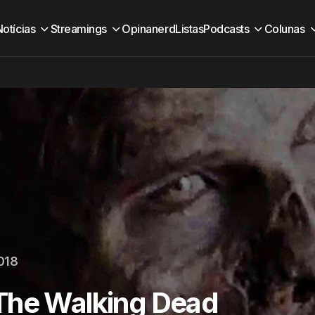
Notícias
Streamings
Opinanerd
Listas
Podcasts
Colunas
018
The Walking Dead