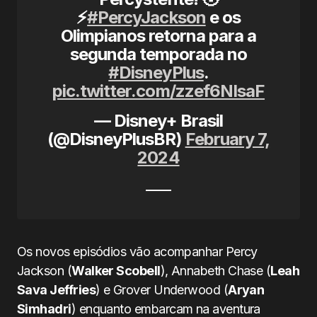
⚡
#PercyJackson
e os
Olimpianos retorna para a
segunda temporada no
#DisneyPlus
.
pic.twitter.com/zzef6NIsaF
— Disney+ Brasil
(@DisneyPlusBR)
February 7,
2024
Os novos episódios vão acompanhar Percy
Jackson (
Walker Scobell
), Annabeth Chase (
Leah
Sava Jeffries
) e Grover Underwood (
Aryan
Simhadri
) enquanto embarcam na aventura