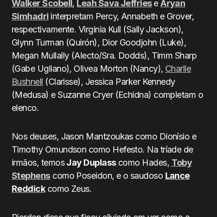
Walker Scobell
,
Leah Sava Jeffries
e
Aryan
Simhadri
interpretam Percy, Annabeth e Grover,
respectivamente. Virginia Kull (Sally Jackson),
Glynn Turman (Quirón), Dior Goodjohn (Luke),
Megan Mullally (Alecto/Sra. Dodds), Timm Sharp
(Gabe Ugliano), Olivea Morton (Nancy),
Charlie
Bushnell
(Clarisse), Jessica Parker Kennedy
(Medusa) e Suzanne Cryer (Echidna) completam o
elenco.
Nos deuses, Jason Mantzoukas como Dionísio e
Timothy Omundson como Hefesto. Na tríade de
irmãos, temos
Jay Duplass
como Hades,
Toby
Stephens
como Poseidon, e o saudoso
Lance
Reddick
como Zeus.