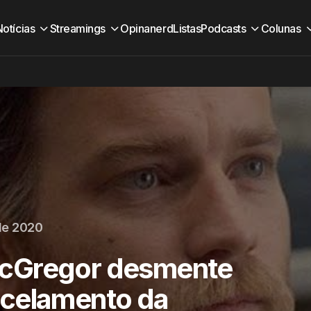
Notícias
Streamings
Opinanerd
Listas
Podcasts
Colunas
de 2020
cGregor desmente
ncelamento da