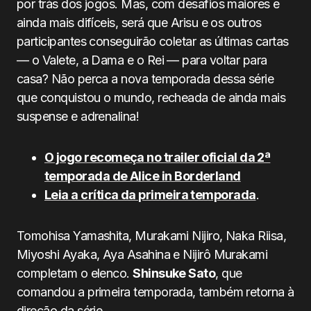
por trás dos jogos. Mas, com desafios maiores e
ainda mais difíceis, será que Arisu e os outros
participantes conseguirão coletar as últimas cartas
— o Valete, a Dama e o Rei — para voltar para
casa? Não perca a nova temporada dessa série
que conquistou o mundo, recheada de ainda mais
suspense e adrenalina!
O jogo recomeça no trailer oficial da 2ª
temporada de Alice in Borderland
Leia a crítica da primeira temporada
.
Tomohisa Yamashita, Murakami Nijiro, Naka Riisa,
Miyoshi Ayaka, Aya Asahina e Nijirô Murakami
completam o elenco.
Shinsuke Sato
, que
comandou a primeira temporada, também retorna à
direção da série.