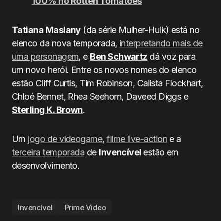
100% no Rotten Tomatoes
Tatiana Maslany
(da série Mulher-Hulk) está no
elenco da nova temporada,
interpretando mais de
uma personagem
, e
Ben Schwartz
dá voz para
um novo herói. Entre os novos nomes do elenco
estão Cliff Curtis, Tim Robinson, Calista Flockhart,
Chloé Bennet, Rhea Seehorn, Daveed Diggs e
Sterling K. Brown
.
Um
jogo de videogame
,
filme live-action
e a
terceira temporada
de
Invencível
estão em
desenvolvimento.
Invencível
Prime Video