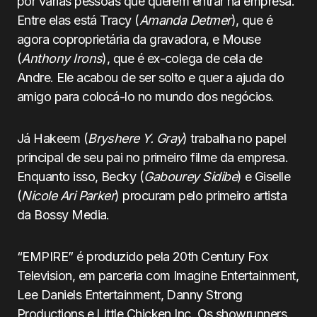
por várias pessoas que querem entrar na empresa.
Entre elas está Tracy (
Amanda Detmer
), que é
agora coproprietária da gravadora, e Mouse
(
Anthony Irons
), que é ex-colega de cela de
Andre. Ele acabou de ser solto e quer a ajuda do
amigo para colocá-lo no mundo dos negócios.
Já Hakeem (
Bryshere Y. Gray
) trabalha no papel
principal de seu pai no primeiro filme da empresa.
Enquanto isso, Becky (
Gabourey Sidibe
) e Giselle
(
Nicole Ari Parker
) procuram pelo primeiro artista
da Bossy Media.
“EMPIRE” é produzido pela 20th Century Fox
Television, em parceria com Imagine Entertainment,
Lee Daniels Entertainment, Danny Strong
Productions e Little Chicken Inc. Os showrunners