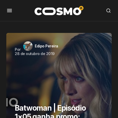
Edipo Pereira
Por
28 de outubro de 2019
Batwoman | Episódio
1×05 ganha promo;