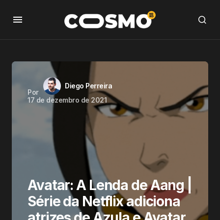
Diego Perreira
Por
17 de dezembro de 2021
Avatar: A Lenda de Aang |
Série da Netflix adiciona
atrizes de Azula e Avatar