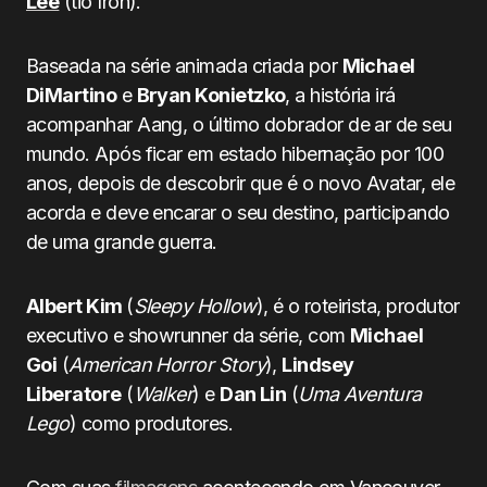
Lee
(tio Iroh).
Baseada na série animada criada por
Michael
DiMartino
e
Bryan Konietzko
, a história irá
acompanhar Aang, o último dobrador de ar de seu
mundo. Após ficar em estado hibernação por 100
anos, depois de descobrir que é o novo Avatar, ele
acorda e deve encarar o seu destino, participando
de uma grande guerra.
Albert Kim
(
Sleepy Hollow
), é o roteirista, produtor
executivo e showrunner da série, com
Michael
Goi
(
American Horror Story
),
Lindsey
Liberatore
(
Walker
) e
Dan Lin
(
Uma Aventura
Lego
) como produtores.