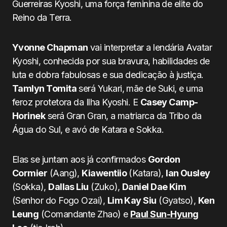
Guerreiras Kyoshi, uma força feminina de elite do
Reino da Terra.
Yvonne Chapman
vai interpretar a lendária Avatar
Kyoshi, conhecida por sua bravura, habilidades de
luta e dobra fabulosas e sua dedicação à justiça.
Tamlyn Tomita
será Yukari, mãe de Suki, e uma
feroz protetora da Ilha Kyoshi. E
Casey Camp-
Horinek
será Gran Gran, a matriarca da Tribo da
Água do Sul, e avó de Katara e Sokka.
Elas se juntam aos já confirmados
Gordon
Cormier
(Aang),
Kiawentiio
(Katara),
Ian Ousley
(Sokka),
Dallas Liu
(Zuko),
Daniel Dae Kim
(Senhor do Fogo Ozai),
Lim Kay Siu
(Gyatso),
Ken
Leung
(Comandante Zhao) e
Paul Sun-Hyung