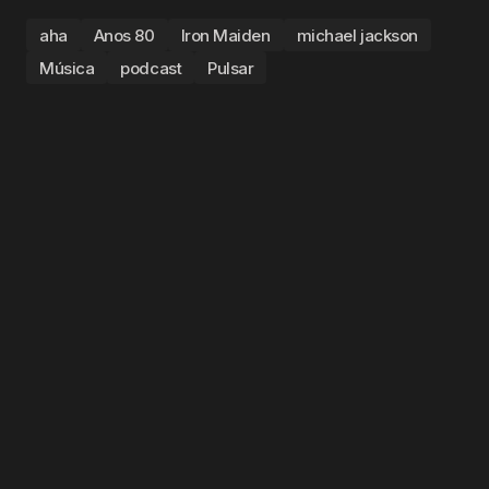
aha
Anos 80
Iron Maiden
michael jackson
Música
podcast
Pulsar