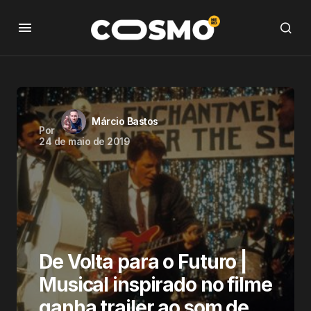
Márcio Bastos
Por
24 de maio de 2019
De Volta para o Futuro |
Musical inspirado no filme
ganha trailer ao som de