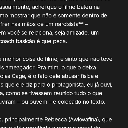
ssoalmente, achei que o filme bateu na
como mostrar que não é somente dentro de
rer nas mãos de um narcisista** –
 você se relaciona, seja amizade, um
 coach basicão é que peca.
a melhor coisa do filme, e sinto que não teve
ais ameaçador. Pra mim, o que o deixa
as Cage, é o fato dele abusar física e
 que ele diz para o protagonista, eu já ouvi,
a, como se tivessem reunido tudo o que
viram – ou ouvem – e colocado no texto.
s, principalmente Rebecca (Awkwafina), que
nas a atriz repetindo o mesmo papel de