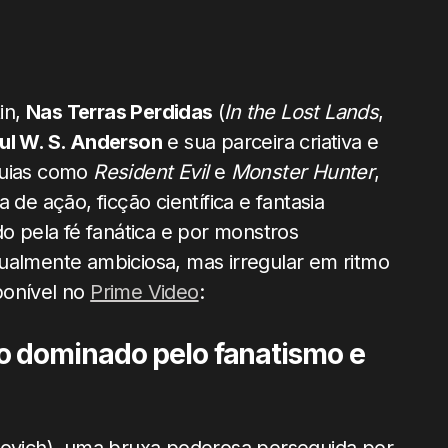
in,
Nas Terras Perdidas
(
In the Lost Lands
,
ul W. S. Anderson
e sua parceira criativa e
quias como
Resident Evil
e
Monster Hunter
,
 ação, ficção científica e fantasia
 pela fé fanática e por monstros
ualmente ambiciosa, mas irregular em ritmo
sponível no
Prime Video
:
o dominado pelo fanatismo e