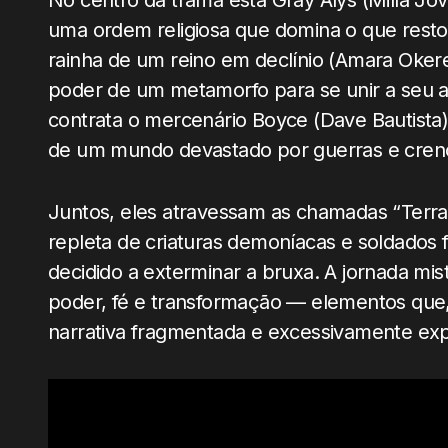
No centro da trama está Gray Alys (Milla J
uma ordem religiosa que domina o que restou 
rainha de um reino em declínio (Amara Okere
poder de um metamorfo para se unir a seu am
contrata o mercenário Boyce (Dave Bautista)
de um mundo devastado por guerras e crenç
Juntos, eles atravessam as chamadas “Terras
repleta de criaturas demoníacas e soldados f
decidido a exterminar a bruxa. A jornada mist
poder, fé e transformação — elementos que,
narrativa fragmentada e excessivamente expl