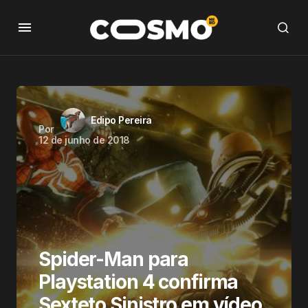
Edipo Pereira
Por
12 de junho de 2018
Spider-Man para
Playstation 4 confirma
Sexteto Sinistro em vídeo