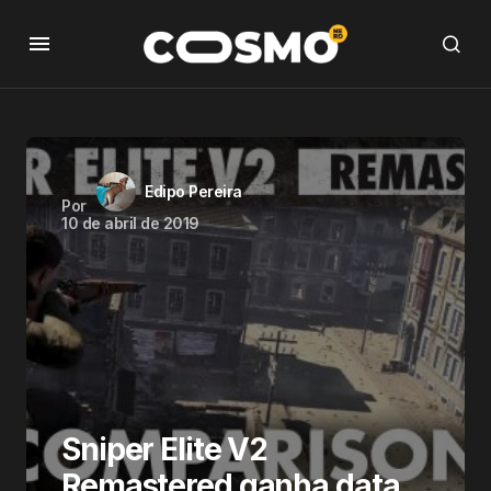
Edipo Pereira
Por
10 de abril de 2019
Sniper Elite V2
Remastered ganha data