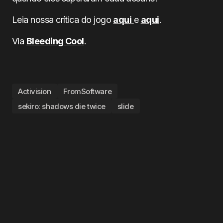
Leia nossa crítica do jogo
aqui
e
aqui
.
Via
Bleeding Cool
.
Activision
FromSoftware
sekiro: shadows die twice
slide