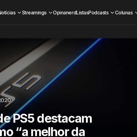
Notícias
Streamings
Opinanerd
Listas
Podcasts
Colunas
 2020
de PS5 destacam
mo “a melhor da