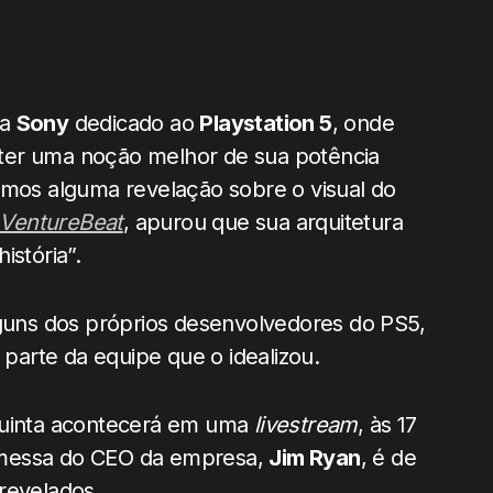
da
Sony
dedicado ao
Playstation 5
, onde
ter uma noção melhor de sua potência
emos alguma revelação sobre o visual do
VentureBeat
, apurou que sua arquitetura
istória”.
lguns dos próprios desenvolvedores do PS5,
arte da equipe que o idealizou.
 quinta acontecerá em uma
livestream
, às 17
omessa do CEO da empresa,
Jim Ryan
, é de
revelados.