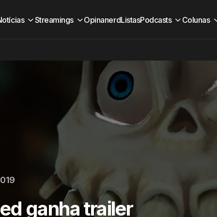
Notícias
Streamings
Opinanerd
Listas
Podcasts
Colunas
2019
d ganha trailer