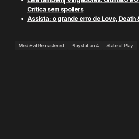
Leia também| Vingadores: Ultimato é o 
Crítica sem spoilers
Assista: o grande erro de Love, Death 
MediEvil Remastered
Playstation 4
State of Play