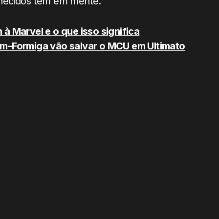
nhecidos têm em mente.
à Marvel e o que isso significa
m-Formiga vão salvar o MCU em Ultimato