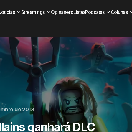
Notícias
Streamings
Opinanerd
Listas
Podcasts
Colunas
embro de 2018
lains ganhará DLC