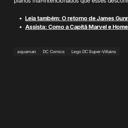
planos mal-intencionados que esses desco
Leia também: O retorno de James Gunn 
Assista: Como a Capitã Marvel e Home
aquaman
DC Comics
Lego DC Super-Villains