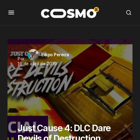
Edipo Pereira
Por
16 de abril de 2019
Just Cause 4: DLC Dare
Devils of Destruction