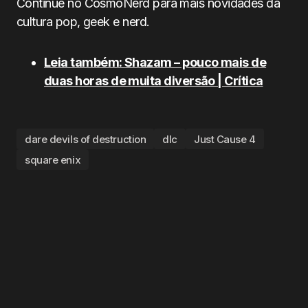
Continue no CosmoNerd para mais novidades da
cultura pop, geek e nerd.
Leia também: Shazam – pouco mais de
duas horas de muita diversão | Crítica
dare devils of destruction
dlc
Just Cause 4
square enix