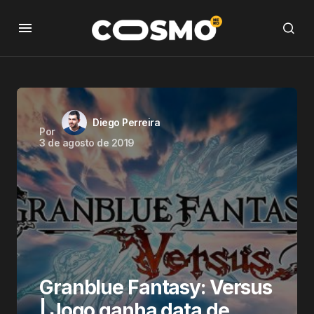
Diego Perreira
Por
3 de agosto de 2019
Granblue Fantasy: Versus
| Jogo ganha data de