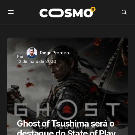
Diego Perreira
Por
12 de maio de 2020
Ghost of Tsushima será o
destaque do State of Play