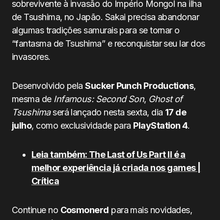
sobrevivente à invasão do Império Mongol na ilha
de Tsushima, no Japão. Sakai precisa abandonar
algumas tradições samurais para se tornar o
“fantasma de Tsushima” e reconquistar seu lar dos
invasores.
Desenvolvido pela
Sucker Punch Productions
,
mesma de
Infamous: Second Son
,
Ghost of
Tsushima
será lançado nesta sexta, dia
17 de
julho
, como exclusividade para
PlayStation 4
.
Leia também: The Last of Us Part II é a
melhor experiência já criada nos games |
Crítica
Continue no
Cosmonerd
para mais novidades,