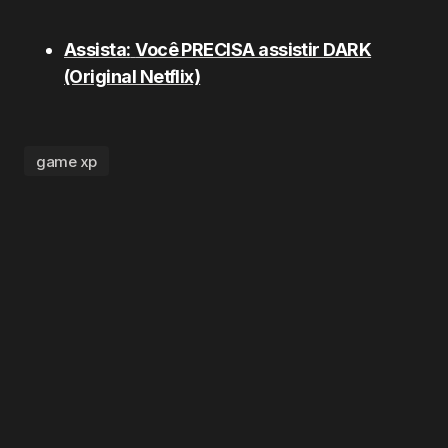
Assista:
Você PRECISA assistir DARK
(Original Netflix)
game xp