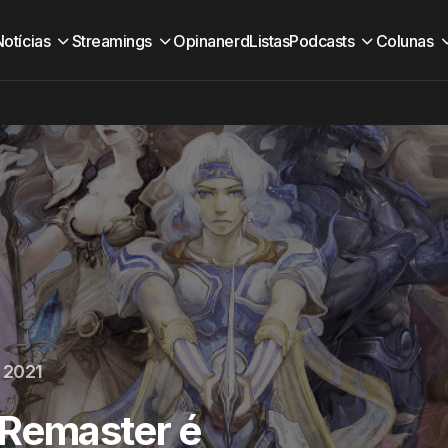
Notícias
Streamings
Opinanerd
Listas
Podcasts
Colunas
 2021
l Remaster é