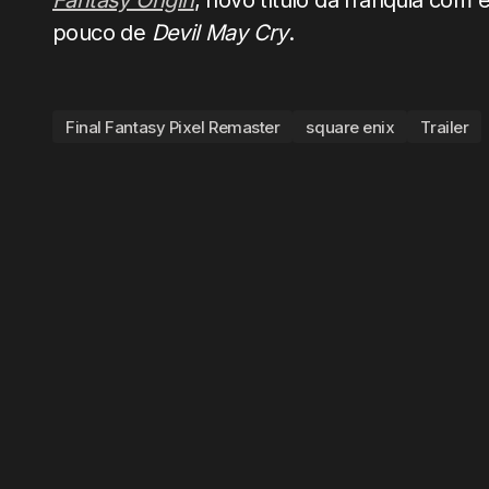
Fantasy Origin
, novo título da franquia com
pouco de
Devil May Cry
.
Final Fantasy Pixel Remaster
square enix
Trailer