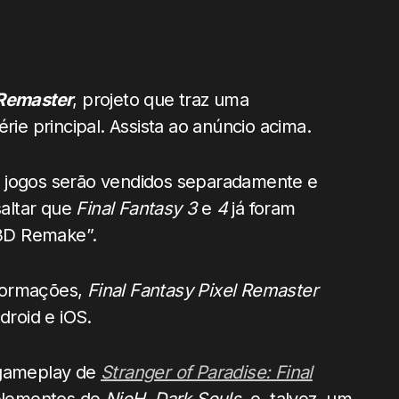
 Remaster
, projeto que traz uma
rie principal. Assista ao anúncio acima.
s jogos serão vendidos separadamente e
saltar que
Final Fantasy 3
e
4
já foram
3D Remake”.
nformações,
Final Fantasy Pixel Remaster
roid e iOS.
 gameplay de
Stranger of Paradise: Final