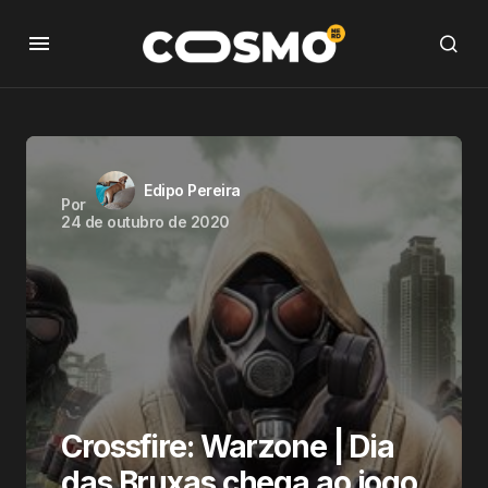
Edipo Pereira
Por
24 de outubro de 2020
Crossfire: Warzone | Dia
das Bruxas chega ao jogo