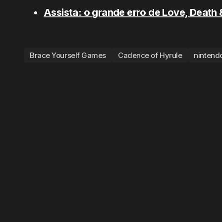
Assista: o grande erro de Love, Death 
Brace Yourself Games
Cadence of Hyrule
nintend