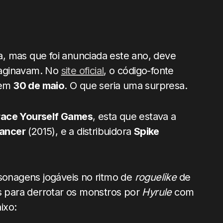
a, mas que foi anunciada este ano, deve
maginavam. No
site oficial
, o código-fonte
 em
30 de maio
. O que seria uma surpresa.
race Yourself Games
, esta que estava a
ancer
(2015), e a distribuidora
Spike
nagens jogáveis no ritmo de
roguelike
de
 para derrotar os monstros por
Hyrule
com
ixo: