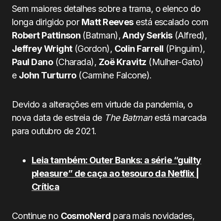
Sem maiores detalhes sobre a trama, o elenco do
longa dirigido por
Matt Reeves
está escalado com
Robert Pattinson
(Batman),
Andy Serkis
(Alfred),
Jeffrey Wright
(Gordon),
Colin Farrell
(Pinguim),
Paul Dano
(Charada),
Zoë Kravitz
(Mulher-Gato)
e
John Turturro
(Carmine Falcone).
Devido a alterações em virtude da pandemia, o
nova data de estreia de
The Batman
está marcada
para outubro de 2021.
Leia também: Outer Banks: a série “guilty
pleasure” de caça ao tesouro da Netflix |
Crítica
Continue no
CosmoNerd
para mais novidades,