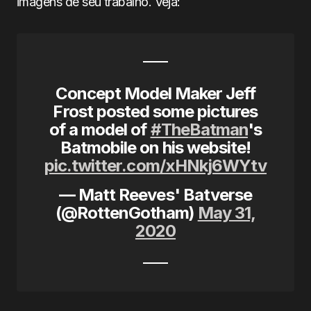
imagens de seu trabalho. Veja:
Concept Model Maker Jeff
Frost posted some pictures
of a model of
#TheBatman
's
Batmobile on his website!
pic.twitter.com/xHNkj6WYtv
— Matt Reeves' Batverse
(@RottenGotham)
May 31,
2020