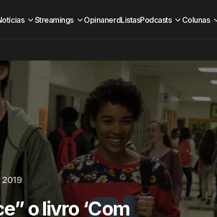
Notícias
Streamings
Opinanerd
Listas
Podcasts
Colunas
 2019
” o livro ‘Com