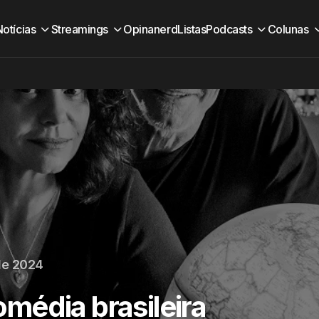
Notícias
Streamings
Opinanerd
Listas
Podcasts
Colunas
de 2024
média brasileira