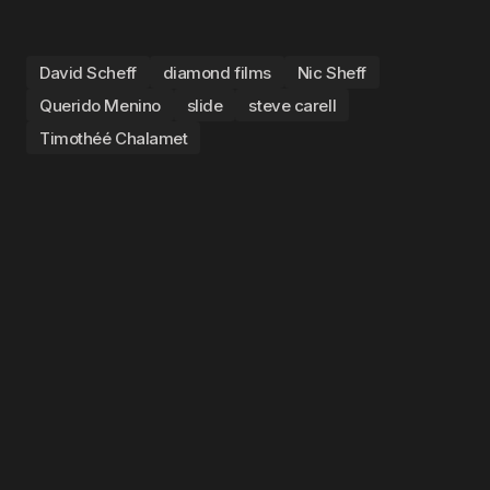
David Scheff
diamond films
Nic Sheff
Querido Menino
slide
steve carell
Timothéé Chalamet