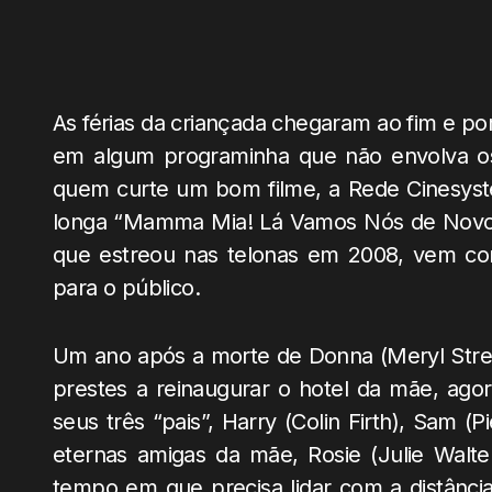
As férias da criançada chegaram ao fim e po
em algum programinha que não envolva o
quem curte um bom filme, a Rede Cinesystem
longa “Mamma Mia! Lá Vamos Nós de Novo!”
que estreou nas telonas em 2008, vem com
para o público.
Um ano após a morte de Donna (Meryl Streep
prestes a reinaugurar o hotel da mãe, agor
seus três “pais”, Harry (Colin Firth), Sam (P
eternas amigas da mãe, Rosie (Julie Walte
tempo em que precisa lidar com a distânci