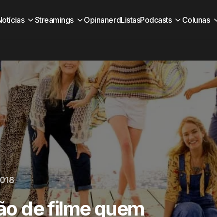
Notícias
Streamings
Opinanerd
Listas
Podcasts
Colunas
2018
o de filme quem