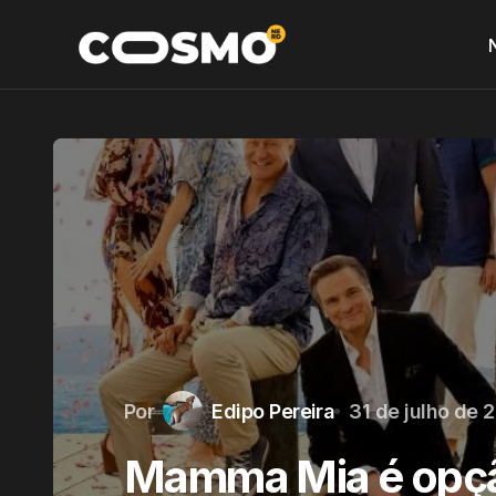
Por
Edipo Pereira
31 de julho de 
Mamma Mia é opçã