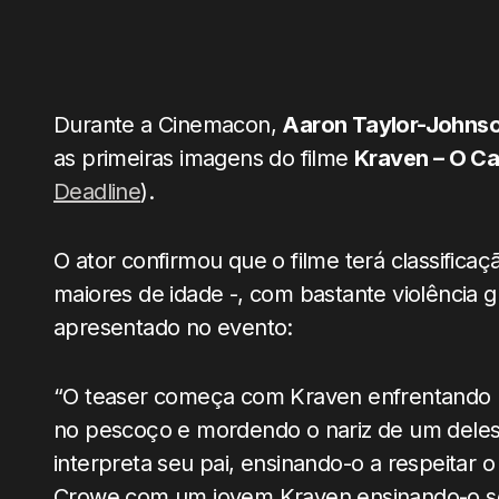
Durante a Cinemacon,
Aaron Taylor-Johns
as primeiras imagens do filme
Kraven – O C
Deadline
).
O ator confirmou que o filme terá classificaç
maiores de idade -, com bastante violência gr
apresentado no evento:
“O teaser começa com Kraven enfrentando m
no pescoço e mordendo o nariz de um deles.
interpreta seu pai, ensinando-o a respeitar
Crowe com um jovem Kraven ensinando-o so