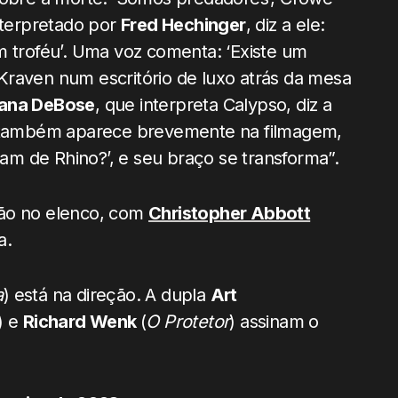
nterpretado por
Fred Hechinger
, diz a ele:
troféu’. Uma voz comenta: ‘Existe um
Kraven num escritório de luxo atrás da mesa
iana DeBose
, que interpreta Calypso, diz a
ambém aparece brevemente na filmagem,
m de Rhino?’, e seu braço se transforma”.
ão no elenco, com
Christopher Abbott
a.
a
) está na direção. A dupla
Art
) e
Richard Wenk
(
O Protetor
) assinam o