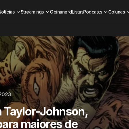
Notícias
Streamings
Opinanerd
Listas
Podcasts
Colunas
 2023
 Taylor-Johnson,
 para maiores de