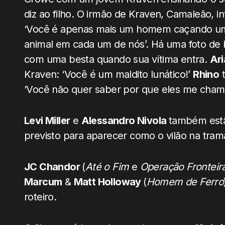
diz ao filho. O irmão de Kraven, Camaleão, i
‘Você é apenas mais um homem caçando um 
animal em cada um de nós’. Há uma foto de 
com uma besta quando sua vítima entra.
Ar
Kraven: ‘Você é um maldito lunático!’
Rhino
t
‘Você não quer saber por que eles me chama
Levi Miller
e
Alessandro Nivola
também est
previsto para aparecer como o vilão na tram
JC Chandor
(
Até o Fim
e
Operação Fronteir
Marcum
&
Matt Holloway
(
Homem de Ferro
roteiro.