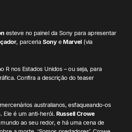
on
esteve no painel da Sony para apresentar
açador
, parceria
Sony
e
Marvel
(via
ão R nos Estados Unidos – ou seja, para
áfica. Confira a descrição do teaser
ercenários australianos, esfaqueando-os
 Ele é um anti-herói.
Russell Crowe
 o mundo ao seu redor, e há uma cena de
bre a morte. ‘Somos predadores’, Crowe