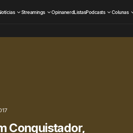
Notícias
Streamings
Opinanerd
Listas
Podcasts
Colunas
017
m Conquistador,