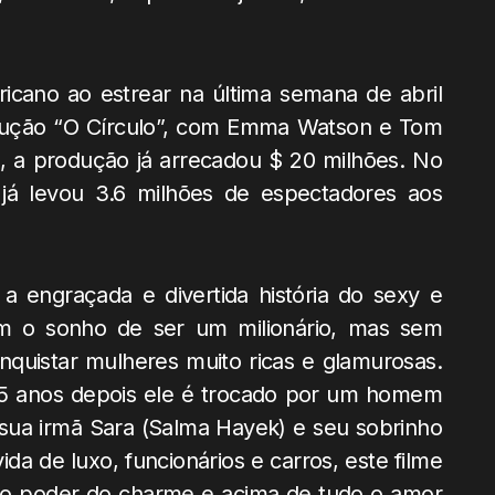
cano ao estrear na última semana de abril
odução “O Círculo”, com Emma Watson e Tom
, a produção já arrecadou $ 20 milhões. No
já levou 3.6 milhões de espectadores aos
 engraçada e divertida história do sexy e
m o sonho de ser um milionário, mas sem
nquistar mulheres muito ricas e glamurosas.
25 anos depois ele é trocado por um homem
sua irmã Sara (Salma Hayek) e seu sobrinho
da de luxo, funcionários e carros, este filme
 o poder do charme e acima de tudo o amor