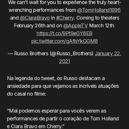
We can’t wait for you to experience the truly heart-
wrenching performances from
@TomHolland1996
and
@CiaraBravo
in
#Cherry
. Coming to theaters
February 26th and on
@AppleTV
March 12th.
https://t.co/9Pt9eGY8EB
pic.twitter.com/gAfbYkGGM8
— Russo Brothers (@Russo_Brothers)
January 22,
2021
Na legenda do tweet, os Russo destacam a
ansiedade para que vejamos as incríveis atuações
do casal no filme:
“Mal podemos esperar para vocês verem as
performances de partir o coração de Tom Holland
e Ciara Bravo em Cherry.”