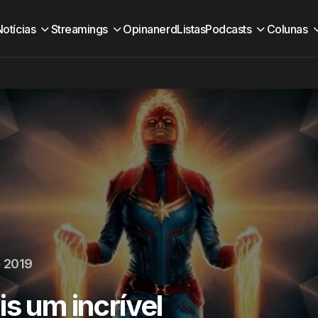
Notícias
Streamings
Opinanerd
Listas
Podcasts
Colunas
e 2019
s um incrível