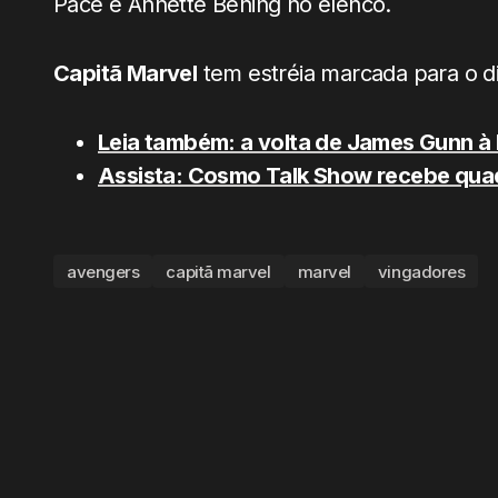
Pace e Annette Bening no elenco.
Capitã Marvel
tem estréia marcada para o d
Leia também: a volta de James Gunn à M
Assista: Cosmo Talk Show recebe quad
avengers
capitã marvel
marvel
vingadores