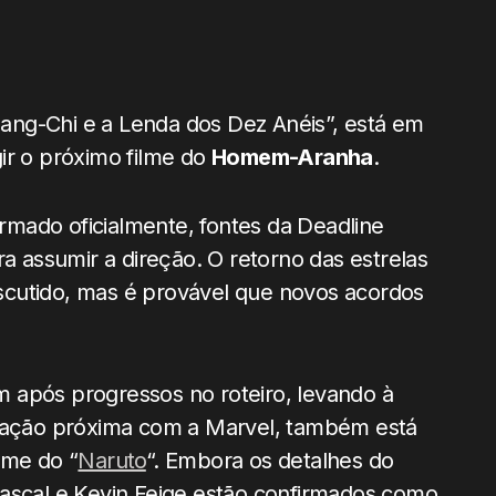
“Shang-Chi e a Lenda dos Dez Anéis”, está em
ir o próximo filme do
Homem-Aranha
.
mado oficialmente, fontes da Deadline
ra assumir a direção. O retorno das estrelas
scutido, mas é provável que novos acordos
 após progressos no roteiro, levando à
elação próxima com a Marvel, também está
ilme do “
Naruto
“. Embora os detalhes do
cal e Kevin Feige estão confirmados como