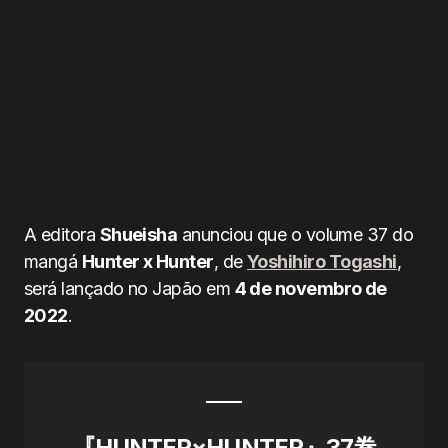
A editora
Shueisha
anunciou que o volume 37 do
mangá
Hunter x Hunter
, de
Yoshihiro Togashi
,
será lançado no Japão em
4 de novembro de
2022
.
『HUNTER×HUNTER』37巻