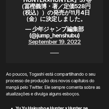
（冨樫義博・著／定価528円
（税込））の発売が11月4日
（金）に決定しました。
— 少年ジャンプ編集部
(@jump_henshubu)
September 19, 2022
Ao poucos, Togashi está compartilhando o seu
processo de produção dos novos capítulos do
mangá pelo Twitter. Ele sempre comenta sobre as
atualizações e divulga alguns esboços.
Yu Yu Hakusho e Hunter x Hunter se