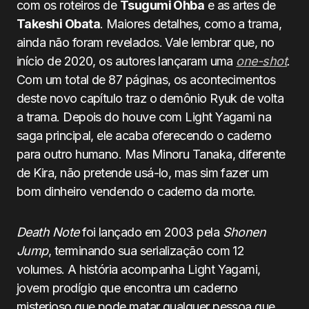
com os roteiros de
Tsugumi Ohba
e as artes de
Takeshi Obata
. Maiores detalhes, como a trama,
ainda não foram revelados. Vale lembrar que, no
início de 2020, os autores lançaram uma
one-shot
.
Com um total de 87 páginas, os acontecimentos
deste novo capítulo traz o demônio Ryuk de volta
a trama. Depois do houve com Light Yagami na
saga principal, ele acaba oferecendo o caderno
para outro humano. Mas Minoru Tanaka, diferente
de Kira, não pretende usá-lo, mas sim fazer um
bom dinheiro vendendo o caderno da morte.
Death Note
foi lançado em 2003 pela
Shonen
Jump
, terminando sua serialização com 12
volumes. A história acompanha Light Yagami,
jovem prodígio que encontra um caderno
misterioso que pode matar qualquer pessoa que