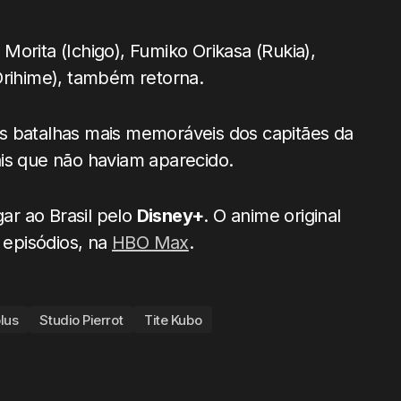
orita (Ichigo), Fumiko Orikasa (Rukia),
Orihime), também retorna.
s batalhas mais memoráveis dos capitães da
is que não haviam aparecido.
ar ao Brasil pelo
Disney+
. O anime original
s episódios, na
HBO Max
.
lus
Studio Pierrot
Tite Kubo