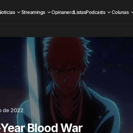
Notícias
Streamings
Opinanerd
Listas
Podcasts
Colunas
o de 2022
-Year Blood War